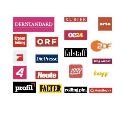
Von TV- und Presse mehrfach bestätigt:
Von Food-Experten geprüft und bestätigt:
✅ Lukas Galgenmüller
✅ Djmosaken
✅ Holle216414
✅ IshowSpeed