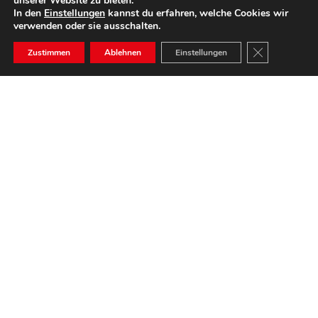
unserer Website zu bieten.
In den
Einstellungen
kannst du erfahren, welche Cookies wir
verwenden oder sie ausschalten.
GDPR COOK
Zustimmen
Ablehnen
Einstellungen